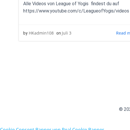
Alle Videos von League of Yogis findest du auf
https://www.youtube.com/c/LeagueofYogis/videos
Read 
HKadmin108
Juli 3
by
on
© 202
Cookie Consent Banner von Real Cookie Banner