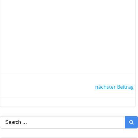
POST
nächster Beitrag
NAVIGATION
Search
for: