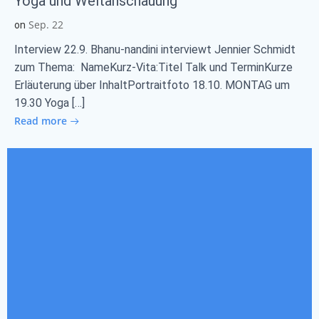
Yoga und Weltanschauung
Sep. 22
on
Interview 22.9. Bhanu-nandini interviewt Jennier Schmidt
zum Thema: NameKurz-Vita:Titel Talk und TerminKurze
Erläuterung über InhaltPortraitfoto 18.10. MONTAG um
19.30 Yoga […]
Read more