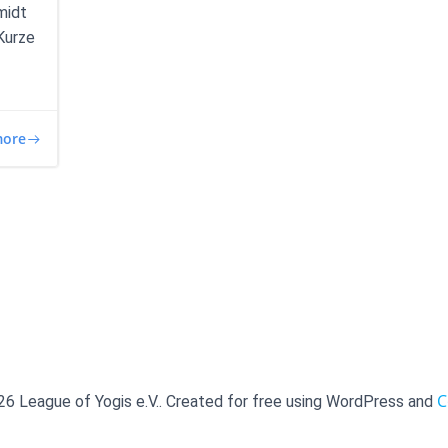
midt
Kurze
more
C
6 League of Yogis e.V.. Created for free using WordPress and